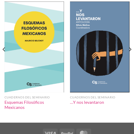
CUADERNOS DEL SEMINARIO
CUADERNOS DEL SEMINARIO
Esquemas Filosóficos
…Y nos levantaron
Mexicanos