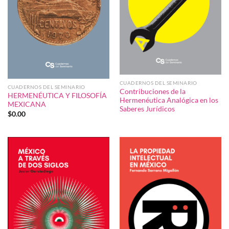
CUADERNOS DEL SEMINARIO
CUADERNOS DEL SEMINARIO
Contribuciones de la
HERMENÉUTICA Y FILOSOFÍA
Hermenéutica Analógica en los
MEXICANA
Saberes Jurídicos
$
0.00