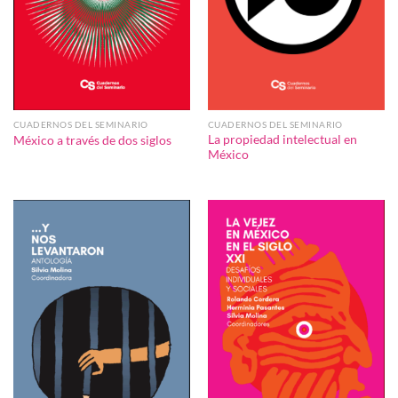
CUADERNOS DEL SEMINARIO
CUADERNOS DEL SEMINARIO
La propiedad intelectual en
México a través de dos siglos
México