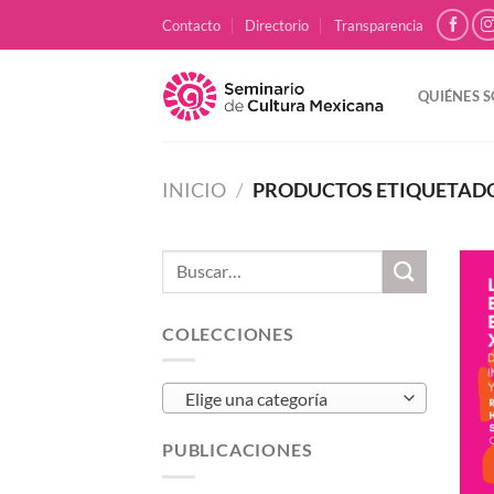
Skip
Contacto
Directorio
Transparencia
to
content
QUIÉNES 
INICIO
/
PRODUCTOS ETIQUETADO
Buscar
por:
COLECCIONES
Elige una categoría
PUBLICACIONES