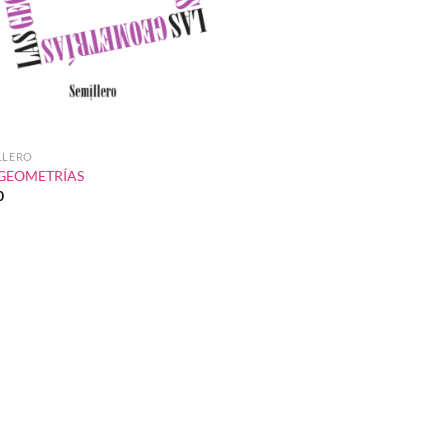
LLERO
 GEOMETRÍAS
0