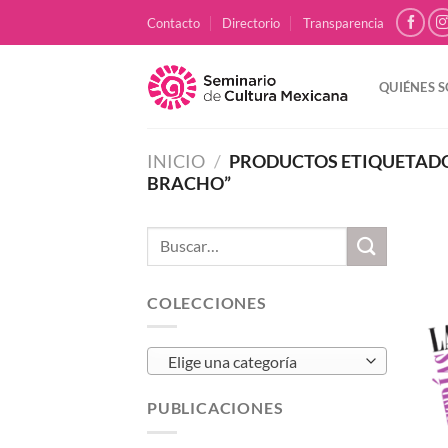
Skip
Contacto
Directorio
Transparencia
to
content
QUIÉNES 
INICIO
/
PRODUCTOS ETIQUETADOS
BRACHO”
Buscar
por:
COLECCIONES
Elige una categoría
PUBLICACIONES