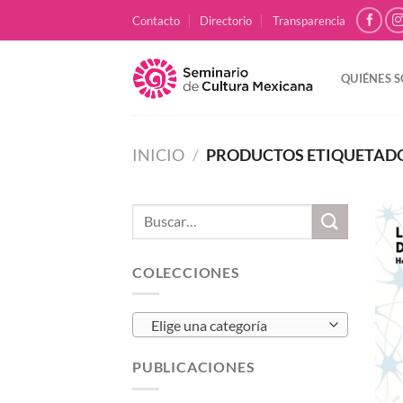
Skip
Contacto
Directorio
Transparencia
to
content
QUIÉNES 
INICIO
/
PRODUCTOS ETIQUETADO
Buscar
por:
COLECCIONES
Elige una categoría
PUBLICACIONES