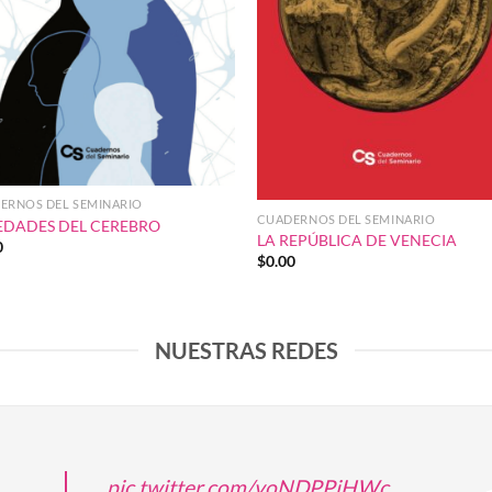
ERNOS DEL SEMINARIO
CUADERNOS DEL SEMINARIO
EDADES DEL CEREBRO
LA REPÚBLICA DE VENECIA
0
$
0.00
NUESTRAS REDES
pic.twitter.com/voNDPPjHWc