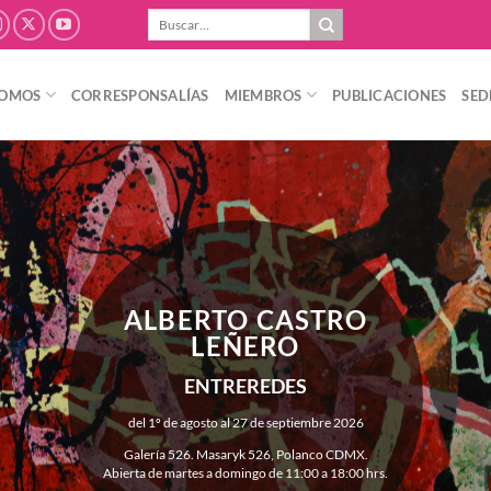
Buscar
por:
SOMOS
CORRESPONSALÍAS
MIEMBROS
PUBLICACIONES
SED
ALBERTO CASTRO
LEÑERO
ENTREREDES
del 1º de agosto al 27 de septiembre 2026
Galería 526. Masaryk 526, Polanco CDMX.
Abierta de martes a domingo de 11:00 a 18:00 hrs.