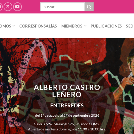
Buscar
por:
SOMOS
CORRESPONSALÍAS
MIEMBROS
PUBLICACIONES
SED
ALBERTO CASTRO
LEÑERO
ENTREREDES
del 1º de agosto al 27 de septiembre 2026
Galería 526. Masaryk 526, Polanco CDMX.
Abierta de martes a domingo de 11:00 a 18:00 hrs.