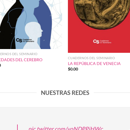
ERNOS DEL SEMINARIO
CUADERNOS DEL SEMINARIO
EDADES DEL CEREBRO
LA REPÚBLICA DE VENECIA
0
$
0.00
NUESTRAS REDES
pic.twitter.com/voNDPPjHWc