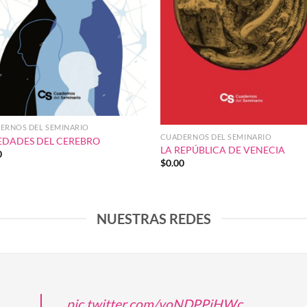
ERNOS DEL SEMINARIO
CUADERNOS DEL SEMINARIO
EDADES DEL CEREBRO
LA REPÚBLICA DE VENECIA
0
$
0.00
NUESTRAS REDES
pic.twitter.com/voNDPPjHWc