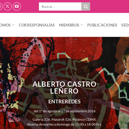
Buscar
por:
SOMOS
CORRESPONSALÍAS
MIEMBROS
PUBLICACIONES
SED
ALBERTO CASTRO
LEÑERO
ENTREREDES
del 1º de agosto al 27 de septiembre 2026
Galería 526. Masaryk 526, Polanco CDMX.
Abierta de martes a domingo de 11:00 a 18:00 hrs.