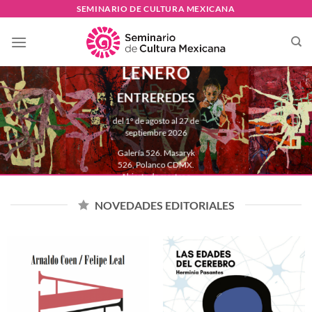
Skip
SEMINARIO DE CULTURA MEXICANA
to
ALBERTO
content
CASTRO
LEÑERO
ENTREREDES
del 1º de agosto al 27 de
septiembre 2026
Galería 526. Masaryk
526, Polanco CDMX.
Abierta de martes a
domingo de 11:00 a
18:00 hrs.
NOVEDADES EDITORIALES