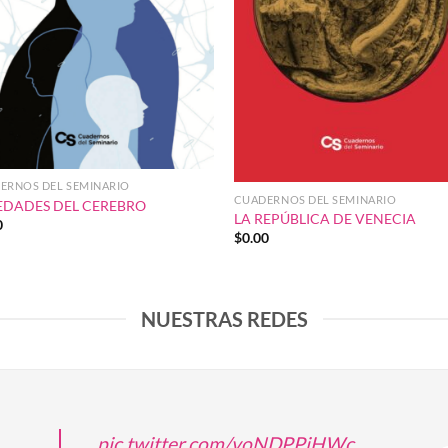
ERNOS DEL SEMINARIO
CUADERNOS DEL SEMINARIO
EDADES DEL CEREBRO
LA REPÚBLICA DE VENECIA
0
$
0.00
NUESTRAS REDES
pic.twitter.com/voNDPPjHWc