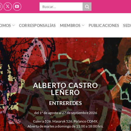
Buscar
por:
SOMOS
CORRESPONSALÍAS
MIEMBROS
PUBLICACIONES
SED
ALBERTO CASTRO
LEÑERO
ENTREREDES
del 1º de agosto al 27 de septiembre 2026
Galería 526. Masaryk 526, Polanco CDMX.
Abierta de martes a domingo de 11:00 a 18:00 hrs.