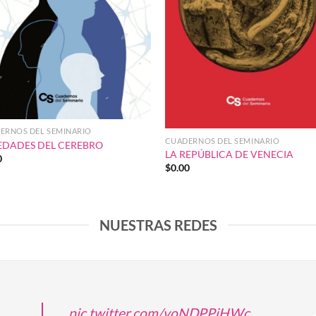
ERNOS DEL SEMINARIO
CUADERNOS DEL SEMINARIO
EDADES DEL CEREBRO
LA REPÚBLICA DE VENECIA
0
$
0.00
NUESTRAS REDES
pic.twitter.com/voNDPPjHWc