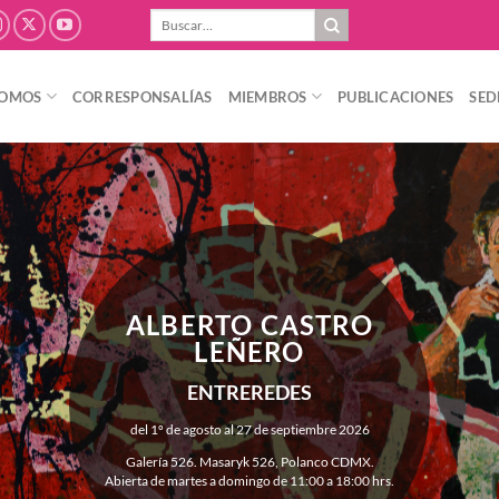
Buscar
por:
SOMOS
CORRESPONSALÍAS
MIEMBROS
PUBLICACIONES
SED
ALBERTO CASTRO
LEÑERO
ENTREREDES
del 1º de agosto al 27 de septiembre 2026
Galería 526. Masaryk 526, Polanco CDMX.
Abierta de martes a domingo de 11:00 a 18:00 hrs.