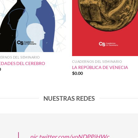
ERNOS DEL SEMINARIO
CUADERNOS DEL SEMINARIO
EDADES DEL CEREBRO
LA REPÚBLICA DE VENECIA
0
$
0.00
NUESTRAS REDES
pic.twitter.com/voNDPPjHWc