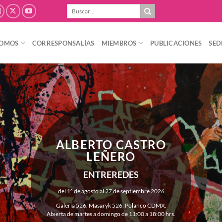
Buscar
por:
SOMOS
CORRESPONSALÍAS
MIEMBROS
PUBLICACIONES
SED
ALBERTO CASTRO
LEÑERO
ENTREREDES
del 1º de agosto al 27 de septiembre 2026
Galería 526. Masaryk 526, Polanco CDMX.
Abierta de martes a domingo de 11:00 a 18:00 hrs.