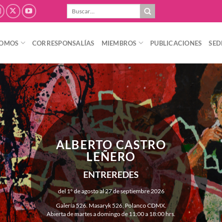
Buscar
por:
SOMOS
CORRESPONSALÍAS
MIEMBROS
PUBLICACIONES
SED
ALBERTO CASTRO
LEÑERO
ENTREREDES
del 1º de agosto al 27 de septiembre 2026
Galería 526. Masaryk 526, Polanco CDMX.
Abierta de martes a domingo de 11:00 a 18:00 hrs.