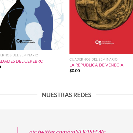
ERNOS DEL SEMINARIO
CUADERNOS DEL SEMINARIO
EDADES DEL CEREBRO
LA REPÚBLICA DE VENECIA
0
$
0.00
NUESTRAS REDES
pic.twitter.com/voNDPPjHWc