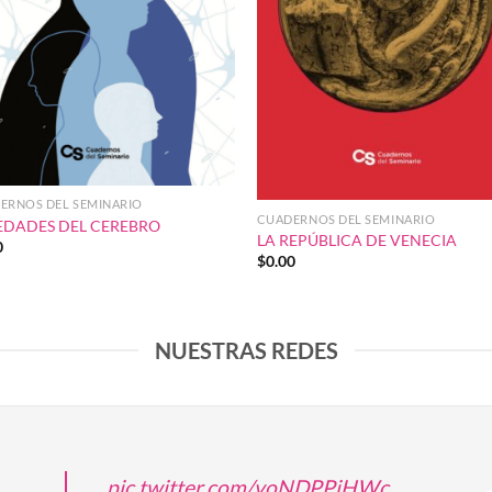
ERNOS DEL SEMINARIO
CUADERNOS DEL SEMINARIO
EDADES DEL CEREBRO
LA REPÚBLICA DE VENECIA
0
$
0.00
NUESTRAS REDES
pic.twitter.com/voNDPPjHWc