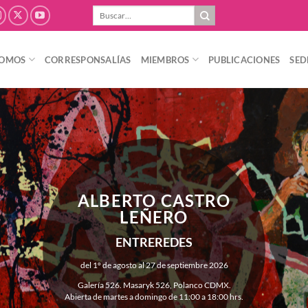
Buscar
por:
SOMOS
CORRESPONSALÍAS
MIEMBROS
PUBLICACIONES
SED
ALBERTO CASTRO
LEÑERO
ENTREREDES
del 1º de agosto al 27 de septiembre 2026
Galería 526. Masaryk 526, Polanco CDMX.
Abierta de martes a domingo de 11:00 a 18:00 hrs.