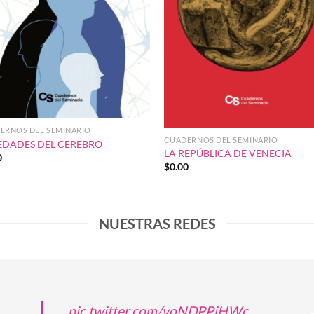
ERNOS DEL SEMINARIO
CUADERNOS DEL SEMINARIO
EDADES DEL CEREBRO
LA REPÚBLICA DE VENECIA
0
$
0.00
NUESTRAS REDES
pic.twitter.com/voNDPPjHWc